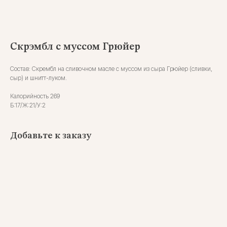
Скрэмбл с муссом Грюйер
Состав: Скрембл на сливочном масле с муссом из сыра Грюйер (сливки,
сыр) и шнитт-луком.
Калорийность 269
Б:17/Ж:21/У:2
Добавьте к заказу