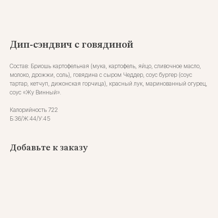
Дип-сэндвич с говядиной
Состав: Бриошь картофельная (мука, картофель, яйцо, сливочное масло,
молоко, дрожжи, соль), говядина с сыром Чеддер, соус бургер (соус
тартар, кетчуп, дижонская горчица), красный лук, маринованный огурец,
соус «Жу Винный».
Калорийность 722
Б:36/Ж:44/У:45
Добавьте к заказу