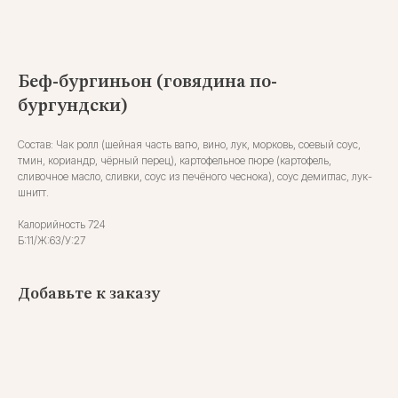
Беф-бургиньон (говядина по-
бургундски)
Состав: Чак ролл (шейная часть вагю, вино, лук, морковь, соевый соус,
тмин, кориандр, чёрный перец), картофельное пюре (картофель,
сливочное масло, сливки, соус из печёного чеснока), соус демиглас, лук-
шнитт.
Калорийность 724
Б:11/Ж:63/У:27
Добавьте к заказу