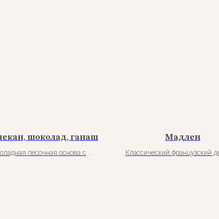
пекан, шоколад, ганаш
Мадлен
оладная песочная основа с
Классический французский д
ом, насыщенный шоколадный
форме ракушки — небольшой д
с характером брауни и орехи
кофе или чаю. Покрываем шо
, добавляющие глубину вкуса.
или начиняем фруктовой или 
ает тарт воздушный взбитый
начинкой. Уточнить вкусы у оф
 — сливочный, лёгкий, точно
вновешивающий сладость.