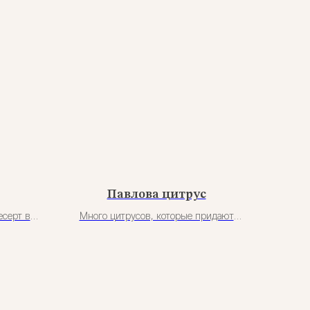
Павлова цитрус
есерт в
Много цитрусов, которые придают
есерт к
яркую кислотность: ганаш на основе
коладом
фреша лимона, яркие сегменты лайма и
ягодной
конфи лайма. Сверху — кнели из
ицианта.
ванильного ганаша и цедра лайма для
ароматики цитрусов.