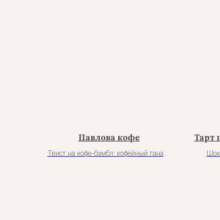
Павлова кофе
Тарт 
Твист на кофе-бамбл: кофейный ганаш,
Шок
сегмент апельсина для сочности и
хруст
конфи лайм/апельсин для кислотности.
слой 
Сверху посыпаем свежемолотым кофе.
пекан
Заверш
ганаш
ура