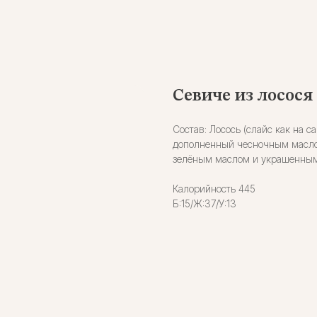
Севиче из лосося
Состав: Лосось (слайс как на 
дополненный чесночным маслом
зелёным маслом и украшенным 
Калорийность 445
Б:15/Ж:37/У:13