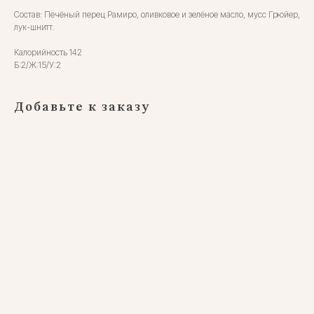
Состав: Печёный перец Рамиро, оливковое и зелёное масло, мусс Грюйер,
лук-шнитт.
Калорийность 142
Б:2/Ж:15/У:2
Добавьте к заказу