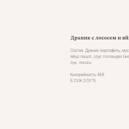
Драник с лососем и я
Состав: Драник (картофель, мус
яйцо пашот, соус голландез (ж
лук, лосось.
Калорийность 488
Б:21/Ж:37/У:15