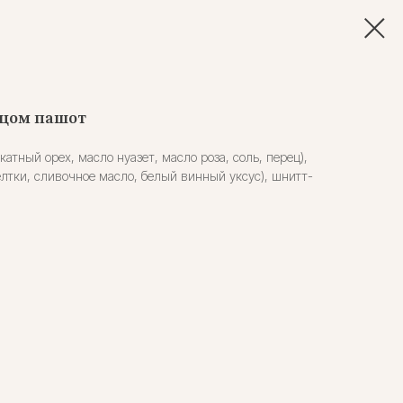
йцом пашот
катный орех, масло нуазет, масло роза, соль, перец),
елтки, сливочное масло, белый винный уксус), шнитт-