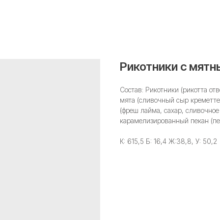
Рикотники с мят
Состав: Рикотники (рикотта от
мята (сливочный сыр креметте,
(фреш лайма, сахар, сливочное
карамелизированный пекан (пек
К: 615,5 Б: 16,4 Ж:38,8, У: 50,2