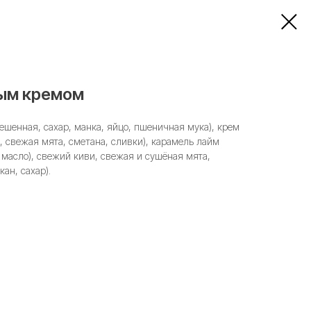
ным кремом
вешенная, сахар, манка, яйцо, пшеничная мука), крем
 свежая мята, сметана, сливки), карамель лайм
 масло), свежий киви, свежая и сушёная мята,
ан, сахар).