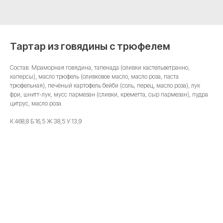
Тартар из говядины с трюфелем
Состав: Мраморная говядина, тапенада (оливки кастельветранно,
каперсы), масло трюфель (оливковое масло, масло роза, паста
трюфельная), печёный картофель бейби (соль, перец, масло роза), лук
фри, шнитт-лук, мусс пармезан (сливки, креметта, сыр пармезан), пудра
цитрус, масло роза.
К:468,8 Б:16,5 Ж:38,5 У:13,9