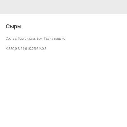
Сыры
Состав: Горгонзола, Бри, Грана падано
К:330,9 Б:24,6 Ж:25,6 У:0,3