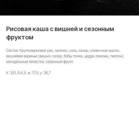
Рисовая каша с вишней и сезонным
фруктом
Состав: Круглозерновой рис, молоко, соль, сахар, сливочное масло;
вишнёвое варенье (вишня, сахар, бобы тонка, цедра лимона, пектин);
миндальные лепестки, сезонный фрукт.
К: 321, б:4,3, ж: 17,5, у: 36,7