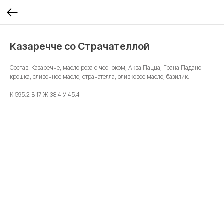
Казаречче со Страчателлой
Состав: Казаречче, масло роза с чесноком, Аква Пацца, Грана Падано
крошка, сливочное масло, страчателла, оливковое масло, базилик.
К:595.2 Б 17 Ж 38.4 У 45.4