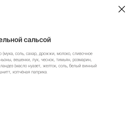
ельной сальсой
о (мука, соль, сахар, дрожжи, молоко, сливочное
ньоны, вешенки, лук, чеснок, тимьян, розмарин,
лландез (масло нуазет, желток, соль, белый винный
 шнитт, копчёная паприка.