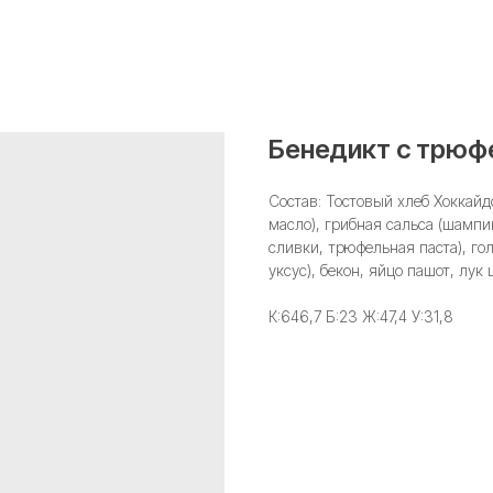
Бенедикт с трюф
Состав: Тостовый хлеб Хоккайд
масло), грибная сальса (шампи
сливки, трюфельная паста), го
уксус), бекон, яйцо пашот, лук
К:646,7 Б:23 Ж:47,4 У:31,8