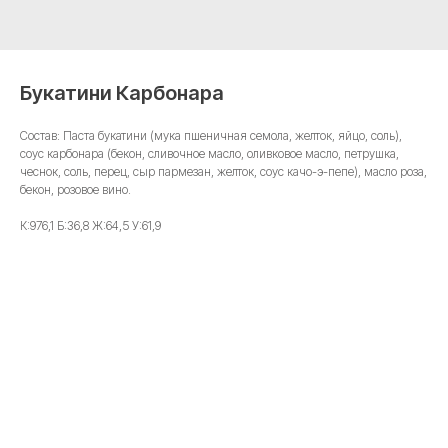
Букатини Карбонара
Состав: Паста букатини (мука пшеничная семола, желток, яйцо, соль),
соус карбонара (бекон, сливочное масло, оливковое масло, петрушка,
чеснок, соль, перец, сыр пармезан, желток, соус качо-э-пепе), масло роза,
бекон, розовое вино.
К:976,1 Б:36,8 Ж:64,5 У:61,9