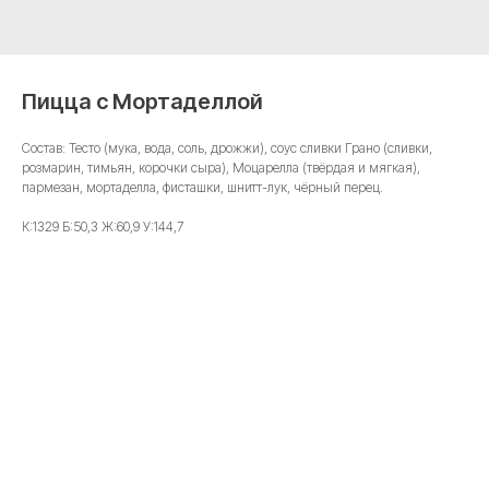
Пицца с Мортаделлой
Состав: Тесто (мука, вода, соль, дрожжи), соус сливки Грано (сливки,
розмарин, тимьян, корочки сыра), Моцарелла (твёрдая и мягкая),
пармезан, мортаделла, фисташки, шнитт-лук, чёрный перец.
К:1329 Б:50,3 Ж:60,9 У:144,7