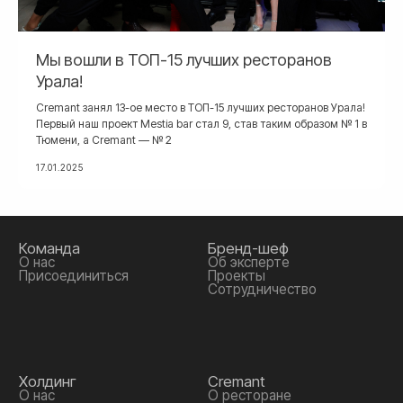
Мы вошли в ТОП-15 лучших ресторанов
Урала!
Cremant занял 13-ое место в ТОП-15 лучших ресторанов Урала!
Первый наш проект Mestia bar стал 9, став таким образом № 1 в
Тюмени, а Cremant — № 2
17.01.2025