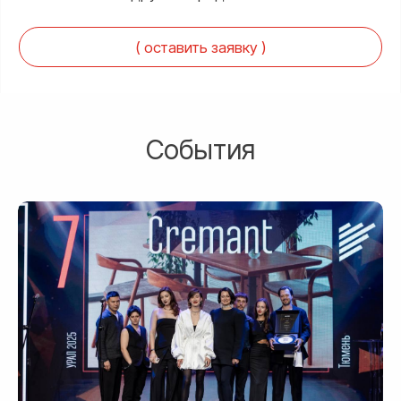
События